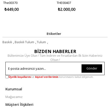
The00370
THE00407
₺449,00
₺2.000,00
Etiketler
Baskılı
,
Baskılı Tulum
,
Tulum
,
BİZDEN HABERLER
Bültenimize Üye Olun ! Tüm İndirim ve Fırsatlardan İlk Sizin Haberiniz
Olsun !
Gönder
Üyelik koşullarını
ve
kişisel verilerimin
korunmasını kabul ediyorum.
Kurumsal
Mağazamız
Müşteri İlişkileri