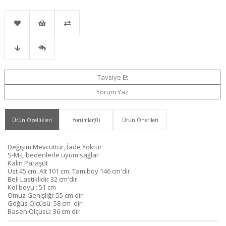
Favorilere
İstek
Karşılaştır
Fiyat
Gelince
Ekle
Listeme
Tavsiye Et
Yorum Yaz
Düşünce
Haber
Ekle
Ürün Özellikleri
Yorumlar
(0)
Ürün Önerileri
Haber
Ver
Değişim Mevcuttur, İade Yoktur
Ver
S-M-L bedenlerle uyum sağlar
Kalın Paraşüt
Üst 45 cm, Alt 101 cm. Tam boy 146 cm'dir.
Beli Lastiklidir 32 cm'dir
Kol boyu : 51 cm
Omuz Genişliği: 55 cm dir
Göğüs Ölçüsü: 58 cm dir
Basen Ölçüsü: 36 cm dir