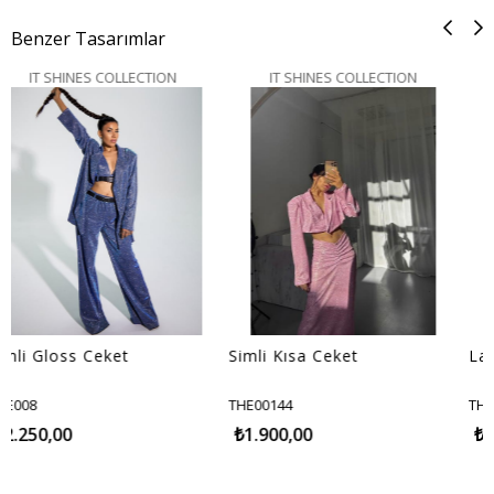
Benzer Tasarımlar
S COLLECTION
IT SHINES COLLECTION
IT SHINES 
Ceket
Simli Kısa Ceket
Laura Simli Br
THE00144
THE00190
₺1.900,00
₺600,00