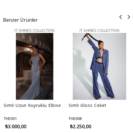
Benzer Ürünler
IT SHINES COLLECTION
IT SHINES COLLECTION
Simli Uzun Kuyruklu Elbise
Simli Gloss Ceket
S
THE001
THE008
T
₺3.000,00
₺2.250,00