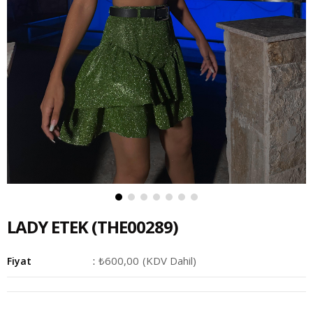
LADY ETEK
(THE00289)
₺600,00
(KDV Dahil)
Fiyat
: