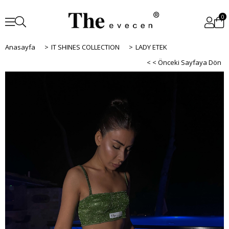
0
Anasayfa
>
IT SHINES COLLECTION
>
LADY ETEK
< < Önceki Sayfaya Dön