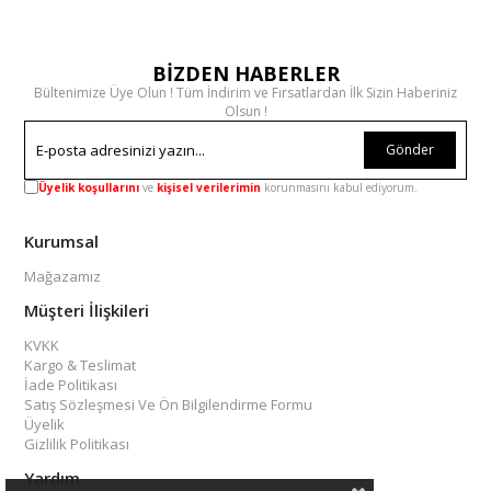
BİZDEN HABERLER
Bültenimize Üye Olun ! Tüm İndirim ve Fırsatlardan İlk Sizin Haberiniz
Olsun !
Gönder
Üyelik koşullarını
ve
kişisel verilerimin
korunmasını kabul ediyorum.
Kurumsal
Mağazamız
Müşteri İlişkileri
KVKK
Kargo & Teslimat
İade Politikası
Satış Sözleşmesi Ve Ön Bilgilendirme Formu
Üyelik
Gizlilik Politikası
Yardım