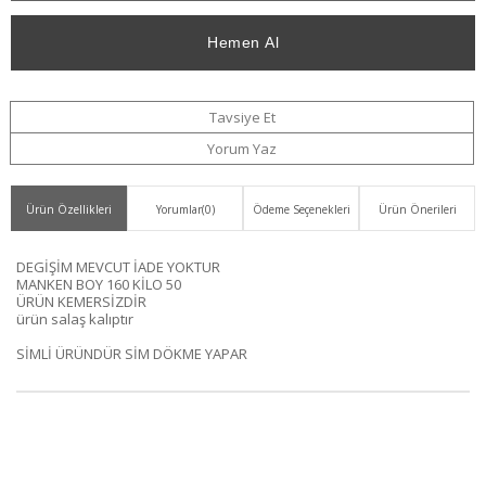
Düşünce
Ekle
Haber
Ver
Tavsiye Et
Yorum Yaz
Ürün Özellikleri
Yorumlar
(0)
Ödeme Seçenekleri
Ürün Önerileri
DEGİŞİM MEVCUT İADE YOKTUR
MANKEN BOY 160 KİLO 50
ÜRÜN KEMERSİZDİR
ürün salaş kalıptır
SİMLİ ÜRÜNDÜR SİM DÖKME YAPAR