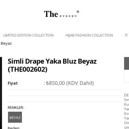
LIMITED EDITION COLLECTION
HIJAB FASHION COLLECTION
IT
z Beyaz
Simli Drape Yaka Bluz Beyaz
(THE002602)
₺850,00
(KDV Dahil)
Fiyat
:
DE
Sm
Ku
RENKLER
:
Ya
Ko
BEYAZ
Ya
Ür
sm
Beden
: