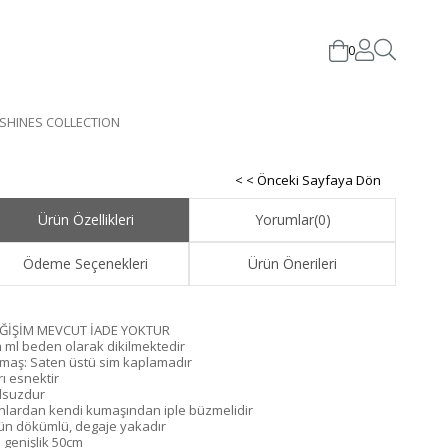
0
 SHINES COLLECTION
< < Önceki Sayfaya Dön
Ürün Özellikleri
Yorumlar
(0)
Ödeme Seçenekleri
Ürün Önerileri
ĞİŞİM MEVCUT İADE YOKTUR
 ml beden olarak dikilmektedir
maş: Saten üstü sim kaplamadır
rı esnektir
lsuzdur
nlardan kendi kumaşından iple büzmelidir
ün dökümlü, degaje yakadır
 genişlik 50cm