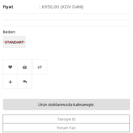
₺950,00
(KDV Dahil)
Fiyat
:
Beden
:
STANDART
Favorilere
İstek
Karşılaştır
Fiyat
Gelince
Ekle
Listeme
Ürün stoklarımızda kalmamıştır.
Düşünce
Haber
Ekle
Tavsiye Et
Haber
Ver
Yorum Yaz