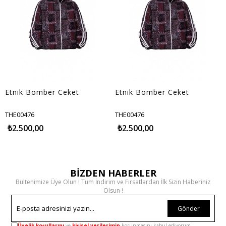
Etnik Bomber Ceket
Etnik Bomber Ceket
THE00476
THE00476
₺2.500,00
₺2.500,00
BİZDEN HABERLER
Bültenimize Üye Olun ! Tüm İndirim ve Fırsatlardan İlk Sizin Haberiniz
Olsun !
Gönder
Üyelik koşullarını
ve
kişisel verilerimin
korunmasını kabul ediyorum.